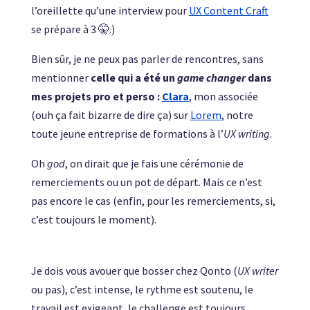
l’oreillette qu’une interview pour
UX Content Craft
se prépare à 3 🤫.)
Bien sûr, je ne peux pas parler de rencontres, sans
mentionner
celle qui a été un
game changer
dans
mes projets pro et perso :
Clara
, mon associée
(ouh ça fait bizarre de dire ça) sur
Lorem
, notre
toute jeune entreprise de formations à l’
UX writing
.
Oh
god
, on dirait que je fais une cérémonie de
remerciements ou un pot de départ. Mais ce n’est
pas encore le cas (enfin, pour les remerciements, si,
c’est toujours le moment).
Je dois vous avouer que bosser chez Qonto (
UX writer
ou pas), c’est intense, le rythme est soutenu, le
travail est exigeant, le challenge est toujours