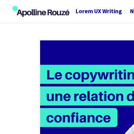
Lorem UX Writing
N